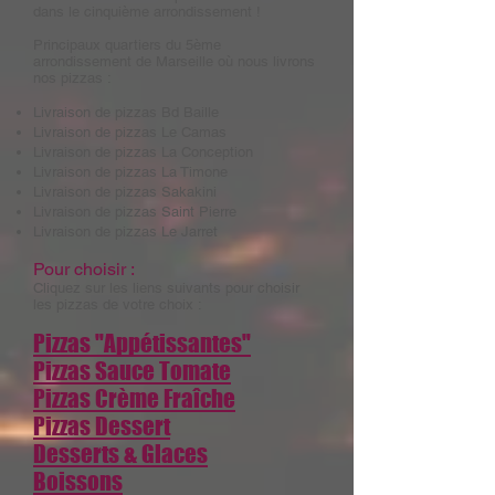
dans le cinquième arrondissement !
Principaux quartiers du 5ème
arrondissement de Marseille où nous livrons
nos pizzas :
Livraison de pizzas
Bd Baille
Livraison de pizzas
Le Camas
Livraison de pizzas
La Conception
Livraison de pizzas
La Timone
Livraison de pizzas
Sakakini
Livraison de pizzas
Saint Pierre
Livraison de pizzas
Le Jarret
Pour choisir :
Cliquez sur les liens suivants pour choisir
les pizzas de votre choix :
Pizzas "Appétissantes"
Pizzas Sauce Tomate
Pizzas Crème Fraîche
Pizzas Dessert
Desserts & Glaces
Boissons