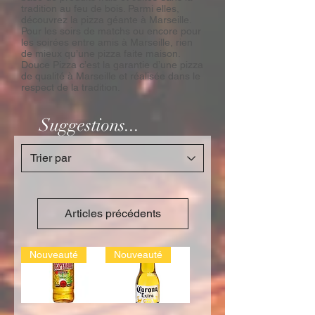
tradition au feu de bois. Parmi elles,
découvrez la pizza géante à Marseille.
Pour les soirs de matchs ou encore pour
les soirées entre amis à Marseille, rien
de mieux qu’une pizza faite maison.
Douce Pizza c’est la garantie d’une pizza
de qualité à Marseille et réalisée dans le
respect de la tradition.
Suggestions...
Articles précédents
Nouveauté
Nouveauté