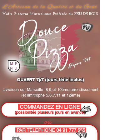
L'Artisan de la Qualité et du Goût
Votre Pizzeria Marseillaise Préférée au FEU DE BOIS
Depuis 1997
ME
NU
OUVERT 7j/7 (jours férié inclus)
Livraison sur Marseille
8,9,et 10ème arrondissement
(et limitrophe 5,6,7,11 et 12ème)
COMMANDEZ EN LIGNE
(possibilitée plusieurs jours en avance)
ou
PAR TELEPHONE 04 91 777 555