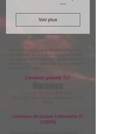
Voir plus
Découvrez
notre carte
et faites-vous livrer
gratuitement à votre domicile ou au bureau
des pizzas artisanale cuite au feu de bois
pour le repas du midi ou du soir en appelant
au
04.91.777.555
!
Livraison gratuite 7j/7
Horaires
Le SOIR, 7j/7 de 17h30 à 22h.
et le MIDI du Lundi au vendredi de 11h à
13h30
Livraison de pizzas à Marseille 5°
(13005)
Faites-vous livrer vos pizzas à Marseille