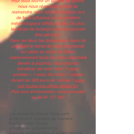
Pour vous fournir un service de qualité,
nous nous réservons le droit de
restreindre notre zone de livraison lors
de forte affluence ou de condition
météorologique difficile (pluie). De plus,
les délais de livraison annoncé peuvent
être perturbé.
Dans les deux cas précédents, merci de
privilégié le retrait de votre commande
sur place en moins de 20min
(stationnement facile et privée disponible
devant la pizzeria). Vous pourrez
bénéficier de notre offre "1 pizza
achetée = 1 soda 33cl offert " valable
durant les 365 jours de l'année !
(pour
voir toutes nos offres cliquez ici)
Pour plus d'information, nous consulter
au
04 91 777 555
Les pizzas de Douce Pizza sont
entièrement réalisées de manière
traditionnelle. Pizzas
artisanales uniquement à
ba
se de produits frais
et cuites dans la