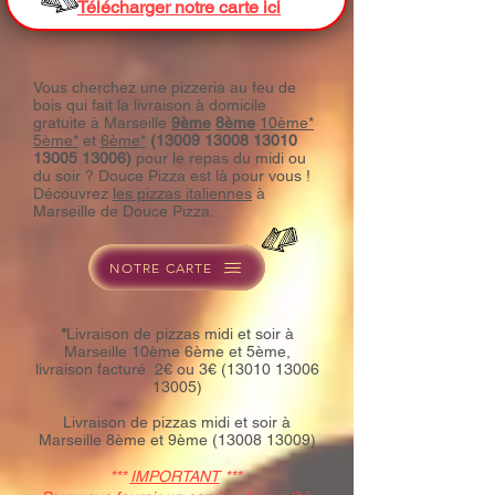
Télécharger notre carte ici
Vous cherchez une pizzeria au feu de
bois qui fait la livraison à domicile
gratuite à Marseille
9ème
8ème
10ème*
5ème*
et
6ème*
(13009 13008 13010
13005 13006)
pour le repas du midi ou
du soir ? Douce Pizza est là pour vous !
Découvrez
les pizzas italiennes
à
Marseille de Douce Pizza.
NOTRE CARTE
*
Livraison de pizzas midi et soir à
Marseille 10ème 6ème et 5ème,
livraison facturé 2€ ou 3€
(13010 13006
13005)
Livraison de pizzas midi et soir à
M
arseille 8ème et 9ème
(13008 13009)
***
IMPORTANT
***