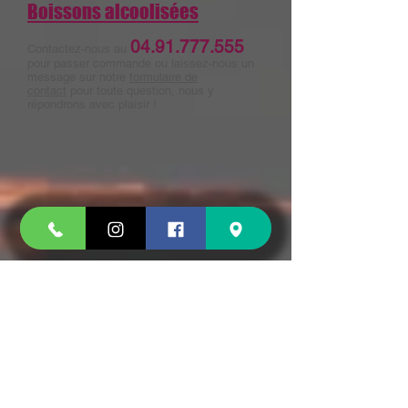
Boissons alcoolisées
04.91.777.555
Contactez-nous au
pour passer commande ou laissez-nous un
message sur notre
formulaire de
contact
pour toute question, nous y
répondrons avec plaisir !
15 CHEMIN JOSEPH AIGUIER 13009 MARSEILLE
VOIR LE PLAN
Tel :
04 91 777 555
OUVERT 7J/7
Jours férié inclus
Le MIDI de 11H à 13H30
Le SOIR de 17h30 à 22H
(Samedi et Dimanche de 17h30 - 22h)