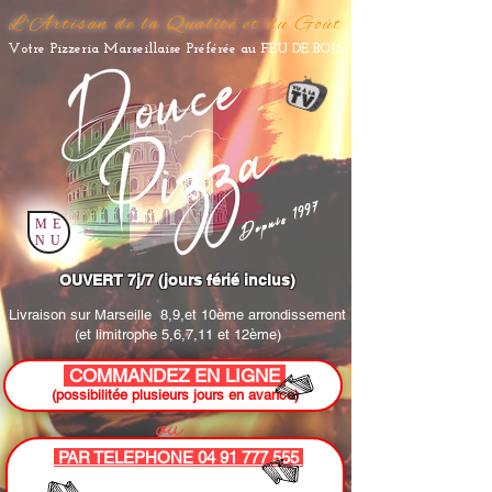
L'Artisan de la Qualité et du Goût
Votre Pizzeria Marseillaise Préférée au FEU DE BOIS
Depuis 1997
ME
NU
OUVERT 7j/7 (jours férié inclus)
Livraison sur Marseille
8,9,et 10ème arrondissement
(et limitrophe 5,6,7,11 et 12ème)
COMMANDEZ EN LIGNE
(possibilitée plusieurs jours en avance)
ou
PAR TELEPHONE 04 91 777 555