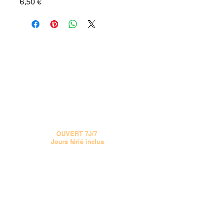
Prix
6,50 €
15 CHEMIN JOSEPH AIGUIER 13009 MARSEILLE
VOIR LE PLAN
Tel :
04 91 777 555
OUVERT 7J/7
Jours férié inclus
Le MIDI de 11H à 13H30
Le SOIR de 17h30 à 22H
(Samedi et Dimanche de 17h30 - 22h)
doucepizza@gmail.com