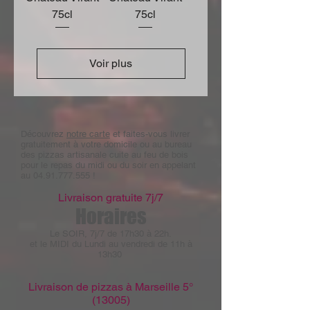
75cl
75cl
Voir plus
Découvrez
notre carte
et faites-vous livrer
gratuitement à votre domicile ou au bureau
des pizzas artisanale cuite au feu de bois
pour le repas du midi ou du soir en appelant
au
04.91.777.555
!
Livraison gratuite 7j/7
Horaires
Le SOIR, 7j/7 de 17h30 à 22h.
et le MIDI du Lundi au vendredi de 11h à
13h30
Livraison de pizzas à Marseille 5°
(13005)