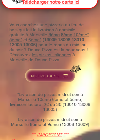
Télécharger notre carte ici
Vous cherchez une pizzeria au feu de
bois qui fait la livraison à domicile
gratuite à Marseille
9ème
8ème
10ème*
5ème*
et
6ème*
(13009 13008 13010
13005 13006)
pour le repas du midi ou
du soir ? Douce Pizza est là pour vous !
Découvrez
les pizzas italiennes
à
Marseille de Douce Pizza.
NOTRE CARTE
*
Livraison de pizzas midi et soir à
Marseille 10ème 6ème et 5ème,
livraison facturé 2€ ou 3€
(13010 13006
13005)
Livraison de pizzas midi et soir à
M
arseille 8ème et 9ème
(13008 13009)
***
IMPORTANT
***