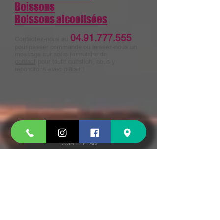
Boissons
Boissons alcoolisées
04.91.777.555
Contactez-nous au
pour passer commande ou laissez-nous un
message sur notre
formulaire de
contact
pour toute question, nous y
répondrons avec plaisir !
15 CHEMIN JOSEPH AIGUIER 13009 MARSEILLE
VOIR LE PLAN
Tel :
04 91 777 555
OUVERT 7J/7
Jours férié inclus
Le MIDI de 11H à 13H30
Le SOIR de 17h30 à 22H