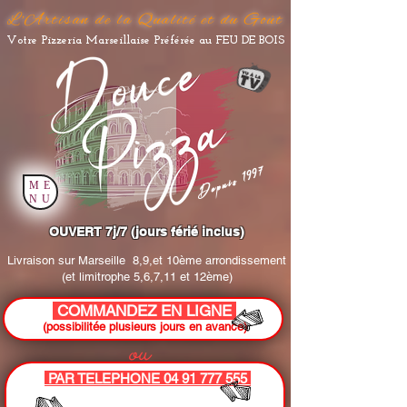
L'Artisan de la Qualité et du Goût
Votre Pizzeria Marseillaise Préférée au FEU DE BOIS
Depuis 1997
ME
NU
OUVERT 7j/7 (jours férié inclus)
Livraison sur Marseille
8,9,et 10ème arrondissement
(et limitrophe 5,6,7,11 et 12ème)
COMMANDEZ EN LIGNE
(possibilitée plusieurs jours en avance)
ou
PAR TELEPHONE 04 91 777 555