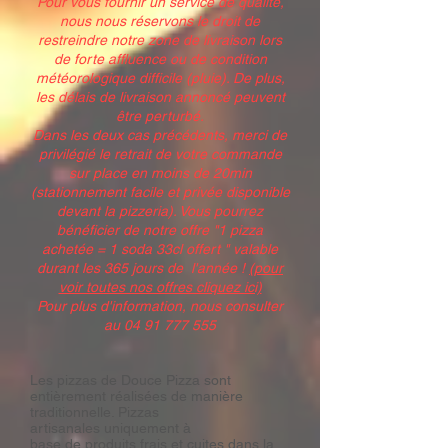
Pour vous fournir un service de qualité,
nous nous réservons le droit de
restreindre notre zone de livraison lors
de forte affluence ou de condition
météorologique difficile (pluie). De plus,
les délais de livraison annoncé peuvent
être perturbé.
Dans les deux cas précédents, merci de
privilégié le retrait de votre commande
sur place en moins de 20min
(stationnement facile et privée disponible
devant la pizzeria). Vous pourrez
bénéficier de notre offre "1 pizza
achetée = 1 soda 33cl offert " valable
durant les 365 jours de l'année !
(pour
voir toutes nos offres cliquez ici)
Pour plus d'information, nous consulter
au
04 91 777 555
Les pizzas de Douce Pizza sont
entièrement réalisées de manière
traditionnelle. Pizzas
artisanales uniquement à
ba
se de produits frais
et cuites dans la