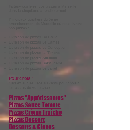
Faites-vous livrer vos pizzas à Marseille
dans le cinquième arrondissement !
Principaux quartiers du 5ème
arrondissement de Marseille où nous livrons
nos pizzas :
Livraison de pizzas
Bd Baille
Livraison de pizzas
Le Camas
Livraison de pizzas
La Conception
Livraison de pizzas
La Timone
Livraison de pizzas
Sakakini
Livraison de pizzas
Saint Pierre
Livraison de pizzas
Le Jarret
Pour choisir :
Cliquez sur les liens suivants pour choisir
les pizzas de votre choix :
Pizzas "Appétissantes"
Pizzas Sauce Tomate
Pizzas Crème Fraîche
Pizzas Dessert
Desserts & Glaces