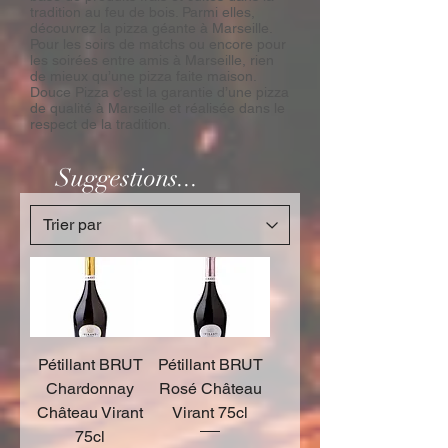
tradition au feu de bois. Parmi elles,
découvrez la pizza géante à Marseille.
Pour les soirs de matchs ou encore pour
les soirées entre amis à Marseille, rien
de mieux qu’une pizza faite maison.
Douce Pizza c’est la garantie d’une pizza
de qualité à Marseille et réalisée dans le
respect de la tradition.
Suggestions...
Pétillant BRUT
Pétillant BRUT
Chardonnay
Rosé Château
Château Virant
Virant 75cl
75cl