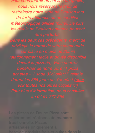
Pour vous fournir un service de qualité,
nous nous réservons le droit de
restreindre notre zone de livraison lors
de forte affluence ou de condition
météorologique difficile (pluie). De plus,
les délais de livraison annoncé peuvent
être perturbé.
Dans les deux cas précédents, merci de
privilégié le retrait de votre commande
sur place en moins de 20min
(stationnement facile et privée disponible
devant la pizzeria). Vous pourrez
bénéficier de notre offre "1 pizza
achetée = 1 soda 33cl offert " valable
durant les 365 jours de l'année !
(pour
voir toutes nos offres cliquez ici)
Pour plus d'information, nous consulter
au
04 91 777 555
Les pizzas de Douce Pizza sont
entièrement réalisées de manière
traditionnelle. Pizzas
artisanales uniquement à
ba
se de produits frais
et cuites dans la