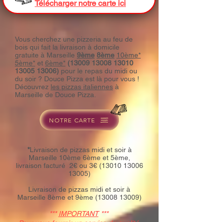
Télécharger notre carte ici
Vous cherchez une pizzeria au feu de
bois qui fait la livraison à domicile
gratuite à Marseille
9ème
8ème
10ème*
5ème*
et
6ème*
(13009 13008 13010
13005 13006)
pour le repas du midi ou
du soir ? Douce Pizza est là pour vous !
Découvrez
les pizzas italiennes
à
Marseille de Douce Pizza.
NOTRE CARTE
*
Livraison de pizzas midi et soir à
Marseille 10ème 6ème et 5ème,
livraison facturé 2€ ou 3€
(13010 13006
13005)
Livraison de pizzas midi et soir à
M
arseille 8ème et 9ème
(13008 13009)
***
IMPORTANT
***