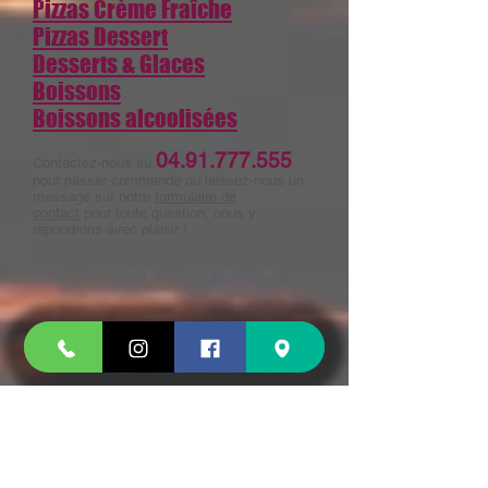
Pizzas Crème Fraîche
Pizzas Dessert
Desserts & Glaces
Boissons
Boissons alcoolisées
04.91.777.555
Contactez-nous au
pour passer commande ou laissez-nous un
message sur notre
formulaire de
contact
pour toute question, nous y
répondrons avec plaisir !
15 CHEMIN JOSEPH AIGUIER 13009 MARSEILLE
VOIR LE PLAN
Tel :
04 91 777 555