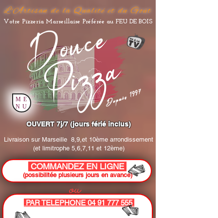
L'Artisan de la Qualité et du Goût
Votre Pizzeria Marseillaise Préférée au FEU DE BOIS
Depuis 1997
ME
NU
OUVERT 7j/7 (jours férié inclus)
Livraison sur Marseille
8,9,et 10ème arrondissement
(et limitrophe 5,6,7,11 et 12ème)
COMMANDEZ EN LIGNE
(possibilitée plusieurs jours en avance)
ou
PAR TELEPHONE 04 91 777 555