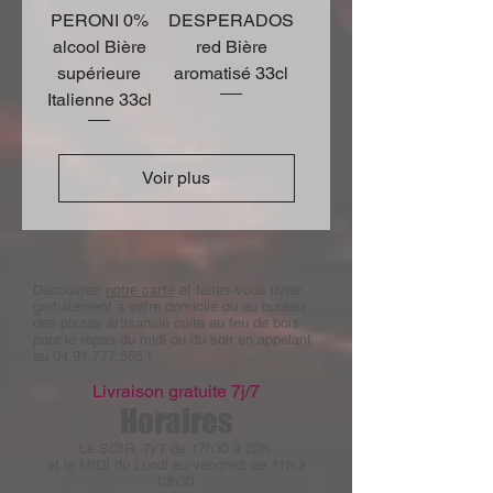
PERONI 0%
DESPERADOS
alcool Bière
red Bière
supérieure
aromatisé 33cl
Italienne 33cl
Voir plus
Découvrez
notre carte
et faites-vous livrer
gratuitement à votre domicile ou au bureau
des pizzas artisanale cuite au feu de bois
pour le repas du midi ou du soir en appelant
au
04.91.777.555
!
Livraison gratuite 7j/7
Horaires
Le SOIR, 7j/7 de 17h30 à 22h.
et le MIDI du Lundi au vendredi de 11h à
13h30