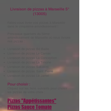
Livraison de pizzas à Marseille 5°
(13005)
Faites-vous livrer vos pizzas à Marseille
dans le cinquième arrondissement !
Principaux quartiers du 5ème
arrondissement de Marseille où nous livrons
nos pizzas :
Livraison de pizzas
Bd Baille
Livraison de pizzas
Le Camas
Livraison de pizzas
La Conception
Livraison de pizzas
La Timone
Livraison de pizzas
Sakakini
Livraison de pizzas
Saint Pierre
Livraison de pizzas
Le Jarret
Pour choisir :
Cliquez sur les liens suivants pour choisir
les pizzas de votre choix :
Pizzas "Appétissantes"
Pizzas Sauce Tomate