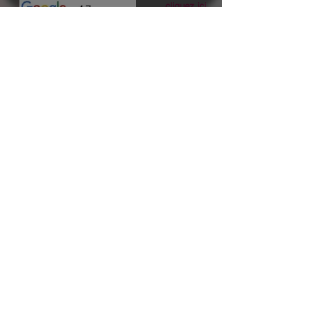
cliquez ici
Suivez nous
CARTE RESTAURANT ET CARTE BANCAIRE
commande et paiement en ligne 24h/24 7j/7
cliquez ici
ou sur demande par téléphone
et selon
disponibilité du
TPE
CASH
Pour les PRO et administration UNIQUEMENT