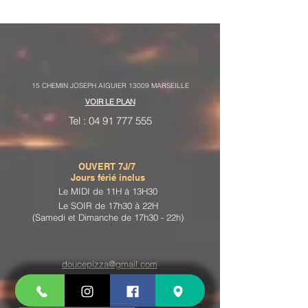
15 CHEMIN JOSEPH AIGUIER 13009 MARSEILLE
VOIR LE PLAN
Tel :
04 91 777 555
OUVERT 7J/7
Jours férié inclus
Le MIDI de 11H à 13H30
Le SOIR de 17h30 à 22H
(Samedi et Dimanche de 17h30 - 22h)
doucepizza@gmail.com
VOTRE AVIS NOUS
INTÉRESSE