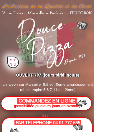
L'Artisan de la Qualité et du Goût
Votre Pizzeria Marseillaise Préférée au FEU DE BOIS
Depuis 1997
ME
NU
OUVERT 7j/7 (jours férié inclus)
Livraison sur Marseille
8,9,et 10ème arrondissement
(et limitrophe 5,6,7,11 et 12ème)
COMMANDEZ EN LIGNE
(possibilitée plusieurs jours en avance)
ou
PAR TELEPHONE 04 91 777 555