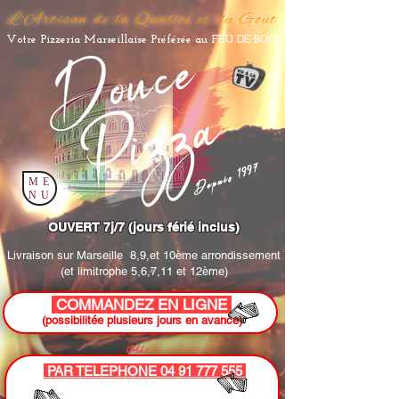
L'Artisan de la Qualité et du Goût
Votre Pizzeria Marseillaise Préférée au FEU DE BOIS
Depuis 1997
ME
NU
OUVERT 7j/7 (jours férié inclus)
Livraison sur Marseille
8,9,et 10ème arrondissement
(et limitrophe 5,6,7,11 et 12ème)
COMMANDEZ EN LIGNE
(possibilitée plusieurs jours en avance)
ou
PAR TELEPHONE 04 91 777 555