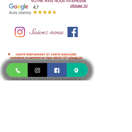
VOTRE AVIS NOUS
INTÉRESSE
cliquez ici
Suivez nous
CARTE RESTAURANT ET CARTE BANCAIRE
commande et paiement en ligne 24h/24 7j/7
cliquez ici
ou sur demande par téléphone
et selon
disponibilité du
TPE
CASH
Pour les PRO et administration UNIQUEMENT