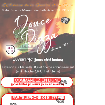
L'Artisan de la Qualité et du Goût
Votre Pizzeria Marseillaise Préférée au FEU DE BOIS
Depuis 1997
ME
NU
OUVERT 7j/7 (jours férié inclus)
Livraison sur Marseille
8,9,et 10ème arrondissement
(et limitrophe 5,6,7,11 et 12ème)
COMMANDEZ EN LIGNE
(possibilitée plusieurs jours en avance)
ou
PAR TELEPHONE 04 91 777 555