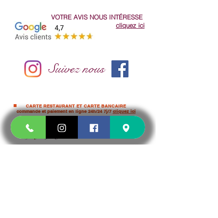
VOTRE AVIS NOUS
INTÉRESSE
cliquez ici
Suivez nous
CARTE RESTAURANT ET CARTE BANCAIRE
commande et paiement en ligne 24h/24 7j/7
cliquez ici
ou sur demande par téléphone
et selon
disponibilité du
TPE
CASH