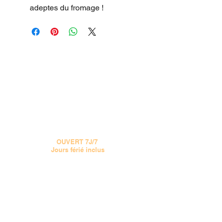
adeptes du fromage !
15 CHEMIN JOSEPH AIGUIER 13009 MARSEILLE
VOIR LE PLAN
Tel :
04 91 777 555
OUVERT 7J/7
Jours férié inclus
Le MIDI de 11H à 13H30
Le SOIR de 17h30 à 22H
(Samedi et Dimanche de 17h30 - 22h)
doucepizza@gmail.com