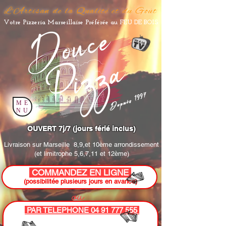
L'Artisan de la Qualité et du Goût
Votre Pizzeria Marseillaise Préférée au FEU DE BOIS
Depuis 1997
ME
NU
OUVERT 7j/7 (jours férié inclus)
Livraison sur Marseille
8,9,et 10ème arrondissement
(et limitrophe 5,6,7,11 et 12ème)
COMMANDEZ EN LIGNE
(possibilitée plusieurs jours en avance)
ou
PAR TELEPHONE 04 91 777 555