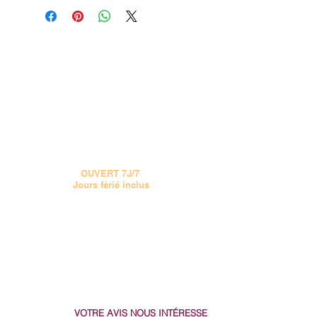
15 CHEMIN JOSEPH AIGUIER 13009 MARSEILLE
VOIR LE PLAN
Tel :
04 91 777 555
OUVERT 7J/7
Jours férié inclus
Le MIDI de 11H à 13H30
Le SOIR de 17h30 à 22H
(Samedi et Dimanche de 17h30 - 22h)
doucepizza@gmail.com
VOTRE AVIS NOUS
INTÉRESSE