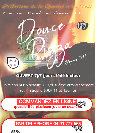
L'Artisan de la Qualité et du Goût
Votre Pizzeria Marseillaise Préférée au FEU DE BOIS
Depuis 1997
ME
NU
OUVERT 7j/7 (jours férié inclus)
Livraison sur Marseille
8,9,et 10ème arrondissement
(et limitrophe 5,6,7,11 et 12ème)
COMMANDEZ EN LIGNE
(possibilitée plusieurs jours en avance)
ou
PAR TELEPHONE 04 91 777 555