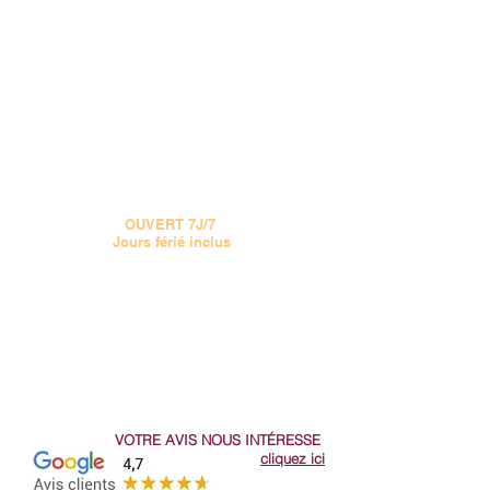
15 CHEMIN JOSEPH AIGUIER 13009 MARSEILLE
VOIR LE PLAN
Tel :
04 91 777 555
OUVERT 7J/7
Jours férié inclus
Le MIDI de 11H à 13H30
Le SOIR de 17h30 à 22H
(Samedi et Dimanche de 17h30 - 22h)
doucepizza@gmail.com
VOTRE AVIS NOUS
INTÉRESSE
cliquez ici