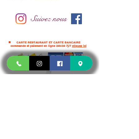
Suivez nous
CARTE RESTAURANT ET CARTE BANCAIRE
commande et paiement en ligne 24h/24 7j/7
cliquez ici
ou sur demande par téléphone
et selon
disponibilité du
TPE
CASH
Pour les PRO et administration UNIQUEMENT
Livraison de pizzas à Marseille :
Marseille 8ème
Marseille 9ème
Marseille 10ème