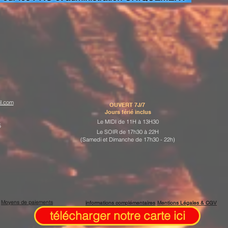
l.com
OUVERT 7J/7
Jours férié inclus
Le MIDI de 11H à 13H30
5
Le SOIR de 17h30 à 22H
(Samedi et Dimanche de 17h30 - 22h)
Moyens de paiements
informations complémentaires
Mentions Légales & CGV
télécharger notre carte ici