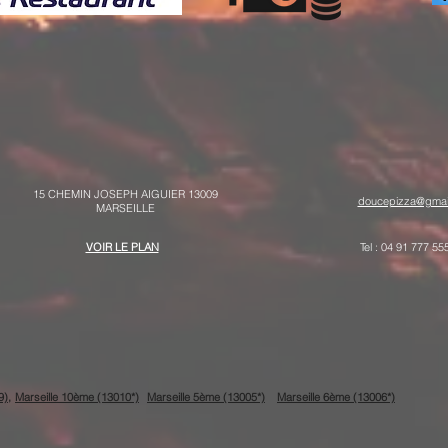
15 CHEMIN JOSEPH AIGUIER 13009
doucepizza@gmai
MARSEILLE
VOIR LE PLAN
Tel : 04 91 777 55
9),
Marseille 10ème (13010*)
Marseille 5ème (13005*)
Marseille 6ème (13006*)