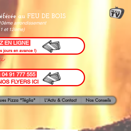
Préférée au FEU DE BOIS
t 10ème arrondissement
,11 et 12ème)
 EN LIGNE
ou
rs jours en avance !)
u 04 91 777 555
OS FLYERS ICI
ues Pizza "Téglia"
L'Actu & Contact
Nos Conseils