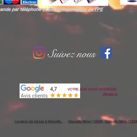
ande par téléphone
et selon
disponibilité du TPE
Suivez nous
VOTRE AVIS NOUS
INTÉRESSE
cliquez ici
Livraison de pizzas à Marseille :
Marseille 8ème (13008),
Marseille 9ème (1300