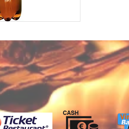
CASH
P