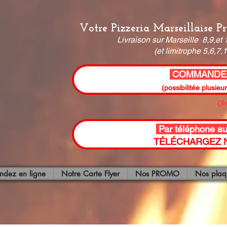
Votre Pizzeria Marseillaise 
Livraison sur Marseille 8,9,e
(et limitrophe 5,6,7
COMMANDEZ
(possibilitée plusieu
Par téléphone a
oût
TÉLÉCHARGEZ N
dez en ligne
Notre Carte Flyer
Nos PROMO
Nos plaq