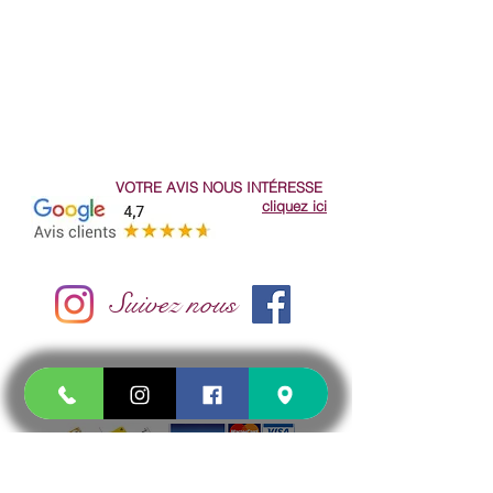
Le MIDI de 11H à 13H30
Le SOIR de 17h30 à 22H
(Samedi et Dimanche de 17h30 - 22h)
doucepizza@gmail.com
VOTRE AVIS NOUS
INTÉRESSE
cliquez ici
Suivez nous
CARTE RESTAURANT ET CARTE BANCAIRE
commande et paiement en ligne 24h/24 7j/7
cliquez ici
ou sur demande par téléphone
et selon
disponibilité du
TPE