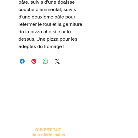
pâte, suivis d'une épaisse
couche d'emmental, suivis
d'une deuxième pâte pour
refermer le tout et la garniture
de la pizza choisit sur le
dessus. Une pizza pour les
adeptes du fromage !
15 CHEMIN JOSEPH AIGUIER 13009 MARSEILLE
VOIR LE PLAN
Tel :
04 91 777 555
OUVERT 7J/7
Jours férié inclus