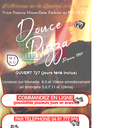
L'Artisan de la Qualité et du Goût
Votre Pizzeria Marseillaise Préférée au FEU DE BOIS
Depuis 1997
ME
NU
OUVERT 7j/7 (jours férié inclus)
Livraison sur Marseille
8,9,et 10ème arrondissement
(et limitrophe 5,6,7,11 et 12ème)
COMMANDEZ EN LIGNE
(possibilitée plusieurs jours en avance)
ou
PAR TELEPHONE 04 91 777 555